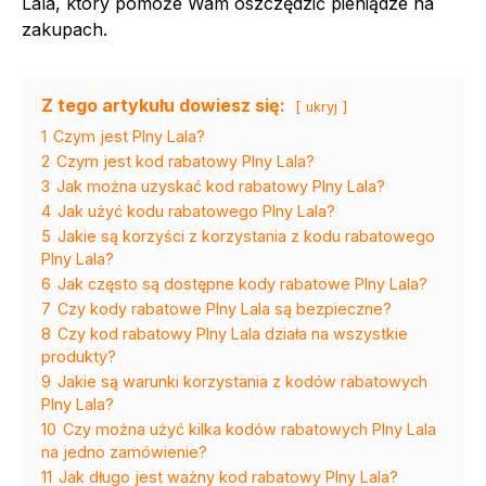
Lala, który pomoże Wam oszczędzić pieniądze na
zakupach.
Z tego artykułu dowiesz się:
ukryj
1
Czym jest Plny Lala?
2
Czym jest kod rabatowy Plny Lala?
3
Jak można uzyskać kod rabatowy Plny Lala?
4
Jak użyć kodu rabatowego Plny Lala?
5
Jakie są korzyści z korzystania z kodu rabatowego
Plny Lala?
6
Jak często są dostępne kody rabatowe Plny Lala?
7
Czy kody rabatowe Plny Lala są bezpieczne?
8
Czy kod rabatowy Plny Lala działa na wszystkie
produkty?
9
Jakie są warunki korzystania z kodów rabatowych
Plny Lala?
10
Czy można użyć kilka kodów rabatowych Plny Lala
na jedno zamówienie?
11
Jak długo jest ważny kod rabatowy Plny Lala?