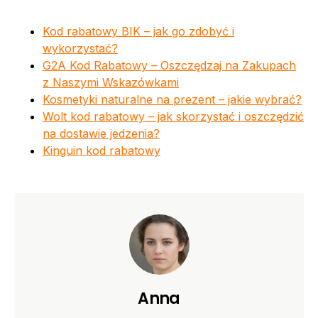
Kod rabatowy BIK – jak go zdobyć i
wykorzystać?
G2A Kod Rabatowy – Oszczędzaj na Zakupach
z Naszymi Wskazówkami
Kosmetyki naturalne na prezent – jakie wybrać?
Wolt kod rabatowy – jak skorzystać i oszczędzić
na dostawie jedzenia?
Kinguin kod rabatowy
Anna