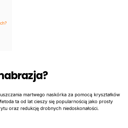
ach?
mabrazja?
łuszczania martwego naskórka za pomocą kryształków
etoda ta od lat cieszy się popularnością jako prosty
rytu oraz redukcję drobnych niedoskonałości.