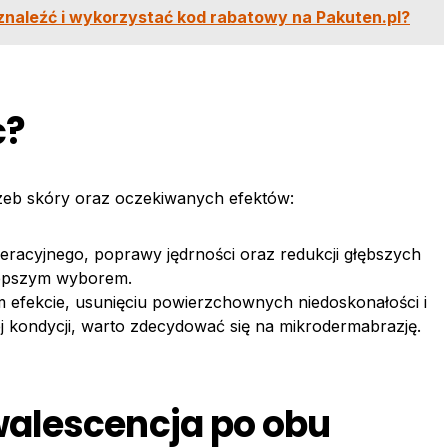
znaleźć i wykorzystać kod rabatowy na Pakuten.pl?
ć?
zeb skóry oraz oczekiwanych efektów:
neracyjnego, poprawy jędrności oraz redukcji głębszych
lepszym wyborem.
ym efekcie, usunięciu powierzchownych niedoskonałości i
 kondycji, warto zdecydować się na mikrodermabrazję.
alescencja po obu