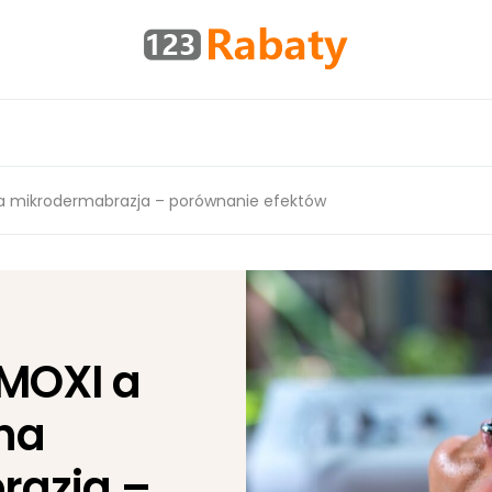
na mikrodermabrazja – porównanie efektów
 MOXI a
na
razja –