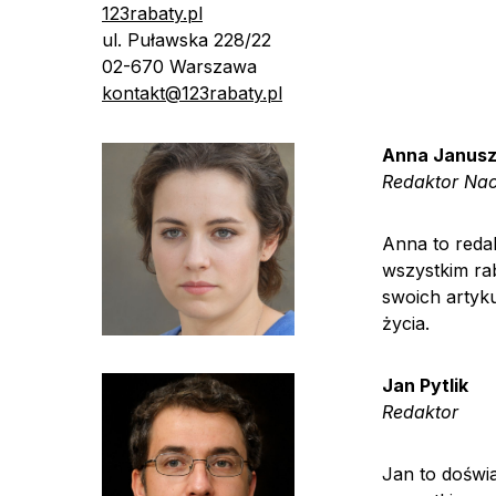
123rabaty.pl
ul. Puławska 228/22
02-670 Warszawa
kontakt@123rabaty.pl
Anna Janus
Redaktor
Nac
Anna to redak
wszystkim ra
swoich artyku
życia.
Jan Pytlik
Redaktor
Jan to doświ