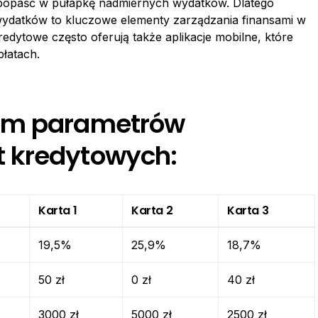
 popaść w pułapkę nadmiernych wydatków. Dlatego
 wydatków to kluczowe elementy zarządzania finansami w
dytowe często oferują także aplikacje mobilne, które
płatach.
iem parametrów
 kredytowych:
Karta 1
Karta 2
Karta 3
19,5%
25,9%
18,7%
50 zł
0 zł
40 zł
3000 zł
5000 zł
2500 zł