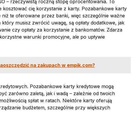
O – rzeczywistą roczną stopę oprocentowania. To
zie kosztować cię korzystanie z karty. Pozabankowe karty
niż te oferowane przez banki, więc szczególnie ważne
a który musisz zwrócić uwagę, są opłaty dodatkowe, jak
wanie czy opłaty za korzystanie z bankomatów. Zdarza
korzystne warunki promocyjne, ale po upływie
 zaoszczędzić na zakupach w empik.com?
h kredytowych. Pozabankowe karty kredytowe mogą
yć zarówno zaletą, jak i wadą – zależnie od twoich
ożliwością spłat w ratach. Niektóre karty oferują
arządzanie budżetem, szczególnie przy większych