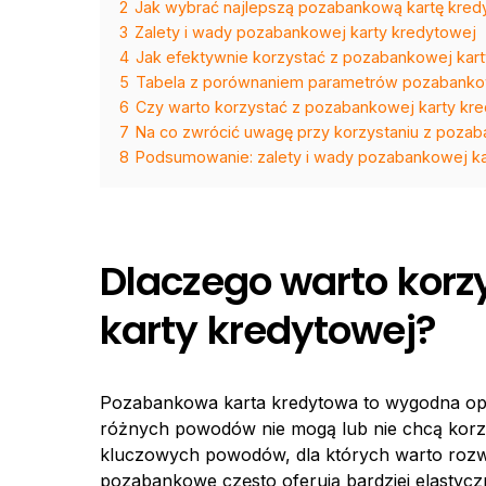
2
Jak wybrać najlepszą pozabankową kartę kre
3
Zalety i wady pozabankowej karty kredytowej
4
Jak efektywnie korzystać z pozabankowej kar
5
Tabela z porównaniem parametrów pozabankow
6
Czy warto korzystać z pozabankowej karty kre
7
Na co zwrócić uwagę przy korzystaniu z pozab
8
Podsumowanie: zalety i wady pozabankowej ka
Dlaczego warto korz
karty kredytowej?
Pozabankowa karta kredytowa to wygodna opcj
różnych powodów nie mogą lub nie chcą korzy
kluczowych powodów, dla których warto rozważ
pozabankowe często oferują bardziej elastycz