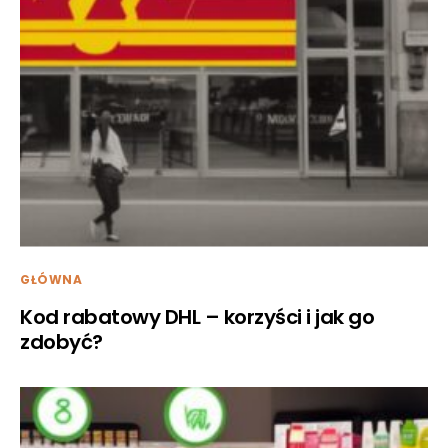
GŁÓWNA
Kod rabatowy DHL – korzyści i jak go
zdobyć?