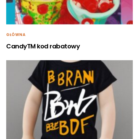
GŁÓWNA
CandyTM kod rabatowy