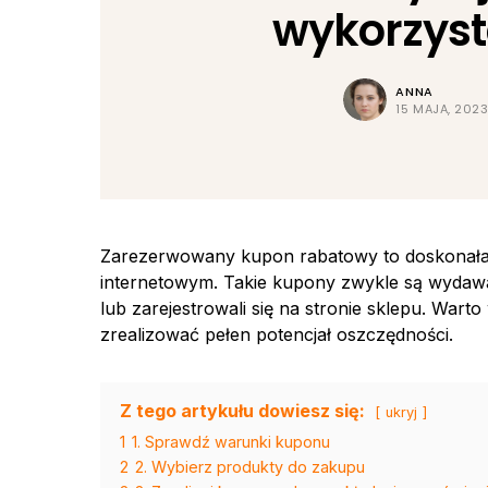
wykorzys
ANNA
15 MAJA, 202
Zarezerwowany kupon rabatowy to doskonała 
internetowym. Takie kupony zwykle są wydawa
lub zarejestrowali się na stronie sklepu. Wart
zrealizować pełen potencjał oszczędności.
Z tego artykułu dowiesz się:
ukryj
1
1. Sprawdź warunki kuponu
2
2. Wybierz produkty do zakupu