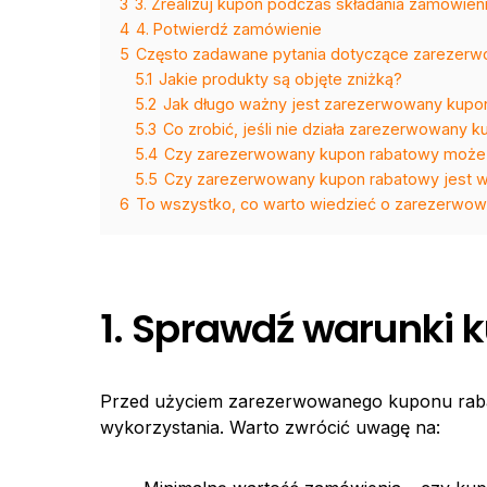
3
3. Zrealizuj kupon podczas składania zamówien
4
4. Potwierdź zamówienie
5
Często zadawane pytania dotyczące zarezer
5.1
Jakie produkty są objęte zniżką?
5.2
Jak długo ważny jest zarezerwowany kupo
5.3
Co zrobić, jeśli nie działa zarezerwowany 
5.4
Czy zarezerwowany kupon rabatowy może b
5.5
Czy zarezerwowany kupon rabatowy jest wa
6
To wszystko, co warto wiedzieć o zarezerwo
1. Sprawdź warunki 
Przed użyciem zarezerwowanego kuponu rabat
wykorzystania. Warto zwrócić uwagę na: