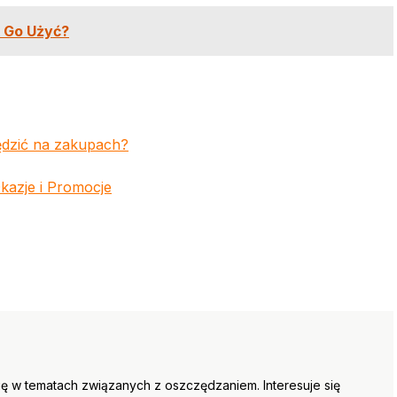
k Go Użyć?
ędzić na zakupach?
azje i Promocje
się w tematach związanych z oszczędzaniem. Interesuje się