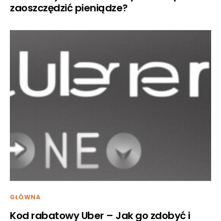
zaoszczędzić pieniądze?
GŁÓWNA
Kod rabatowy Uber – Jak go zdobyć i