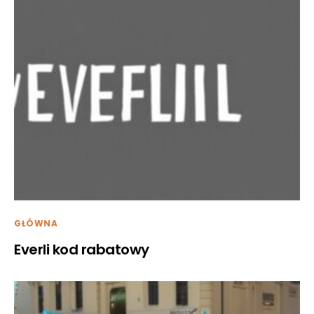
GŁÓWNA
Everli kod rabatowy