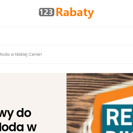
oda w Niskiej Cenie!
wy do
Moda w