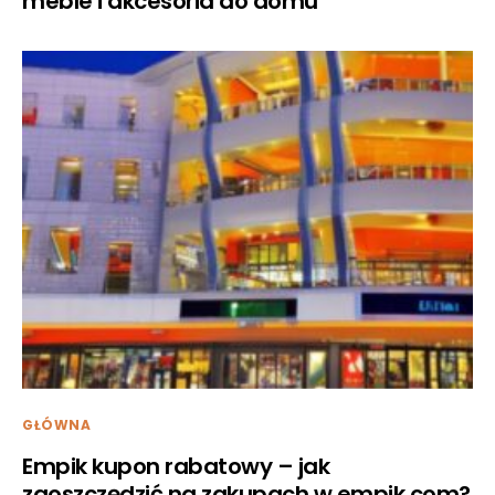
meble i akcesoria do domu
GŁÓWNA
Empik kupon rabatowy – jak
zaoszczędzić na zakupach w empik.com?