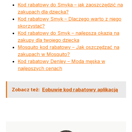
Kod rabatowy do Smyka – jak zaoszczędzić na
zakupach dla dziecka?
Kod rabatowy Smyk – Dlaczego warto z niego
skorzystać?
Kod rabatowy do Smyk – najlepsza okazja na
zakupy dla twojego dziecka
Mosquito kod rabatowy – Jak oszczędzać na
zakupach w Mosquito?
Kod rabatowy Denley – Moda męska w
najlepszych cenach
Zobacz też:
Eobuwie kod rabatowy aplikacją