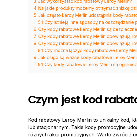
3
Jak wykorzystać kod rabatowy Leroy Merlin?
4
Na jakie produkty możemy otrzymać zniżkę dz
5
Jak często Leroy Merlin udostępnia kody raba
5.1
Czy istnieją inne sposoby na oszczędzanie
6
Czy kody rabatowe Leroy Merlin są bezpieczn
7
Czy kody rabatowe Leroy Merlin obowiązują ró
8
Czy kody rabatowe Leroy Merlin obowiązują ró
8.1
Czy można łączyć kody rabatowe Leroy Merl
9
Jak długo są ważne kody rabatowe Leroy Merli
9.1
Czy kody rabatowe Leroy Merlin są ogranic
Czym jest kod rabat
Kod rabatowy Leroy Merlin to unikalny kod, k
lub stacjonarnym. Takie kody promocyjne udos
różnych akcji promocyjnych. Warto zwrócić u