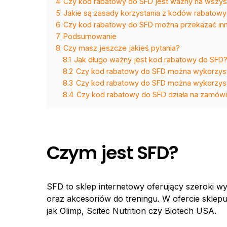
4
Czy kod rabatowy do SFD jest ważny na wszyst
5
Jakie są zasady korzystania z kodów rabatow
6
Czy kod rabatowy do SFD można przekazać i
7
Podsumowanie
8
Czy masz jeszcze jakieś pytania?
8.1
Jak długo ważny jest kod rabatowy do SFD
8.2
Czy kod rabatowy do SFD można wykorzys
8.3
Czy kod rabatowy do SFD można wykorzyst
8.4
Czy kod rabatowy do SFD działa na zamówi
Czym jest SFD?
SFD to sklep internetowy oferujący szeroki 
oraz akcesoriów do treningu. W ofercie sklep
jak Olimp, Scitec Nutrition czy Biotech USA.