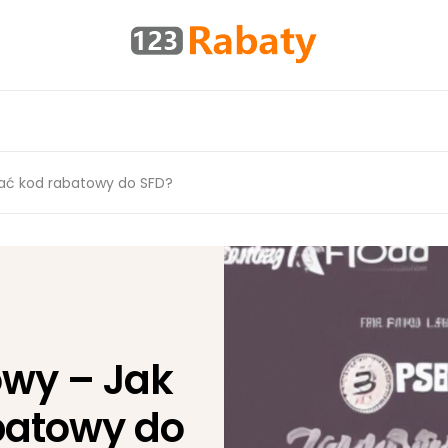
ać kod rabatowy do SFD?
wy – Jak
batowy do