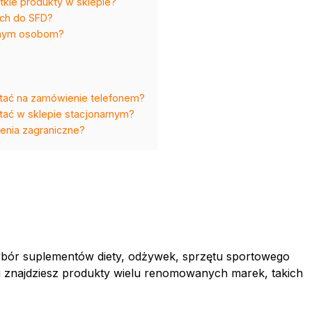
kie produkty w sklepie?
ych do SFD?
nnym osobom?
?
tać na zamówienie telefonem?
ać w sklepie stacjonarnym?
enia zagraniczne?
wybór suplementów diety, odżywek, sprzętu sportowego
u znajdziesz produkty wielu renomowanych marek, takich