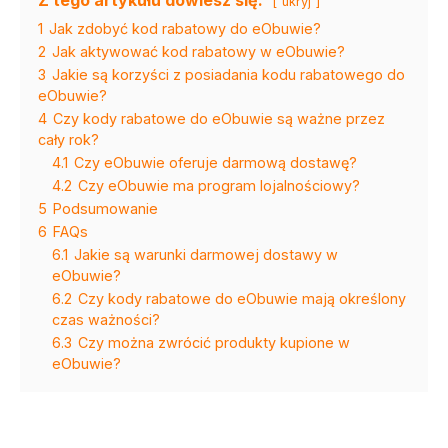
ukryj
1
Jak zdobyć kod rabatowy do eObuwie?
2
Jak aktywować kod rabatowy w eObuwie?
3
Jakie są korzyści z posiadania kodu rabatowego do
eObuwie?
4
Czy kody rabatowe do eObuwie są ważne przez
cały rok?
4.1
Czy eObuwie oferuje darmową dostawę?
4.2
Czy eObuwie ma program lojalnościowy?
5
Podsumowanie
6
FAQs
6.1
Jakie są warunki darmowej dostawy w
eObuwie?
6.2
Czy kody rabatowe do eObuwie mają określony
czas ważności?
6.3
Czy można zwrócić produkty kupione w
eObuwie?