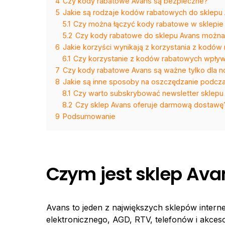
4
Czy kody rabatowe Avans są bezpieczne?
5
Jakie są rodzaje kodów rabatowych do sklepu
5.1
Czy można łączyć kody rabatowe w sklepie
5.2
Czy kody rabatowe do sklepu Avans można
6
Jakie korzyści wynikają z korzystania z kodó
6.1
Czy korzystanie z kodów rabatowych wpływ
7
Czy kody rabatowe Avans są ważne tylko dla n
8
Jakie są inne sposoby na oszczędzanie podcz
8.1
Czy warto subskrybować newsletter sklepu
8.2
Czy sklep Avans oferuje darmową dostawę
9
Podsumowanie
Czym jest sklep Ava
Avans to jeden z największych sklepów intern
elektronicznego, AGD, RTV, telefonów i akces