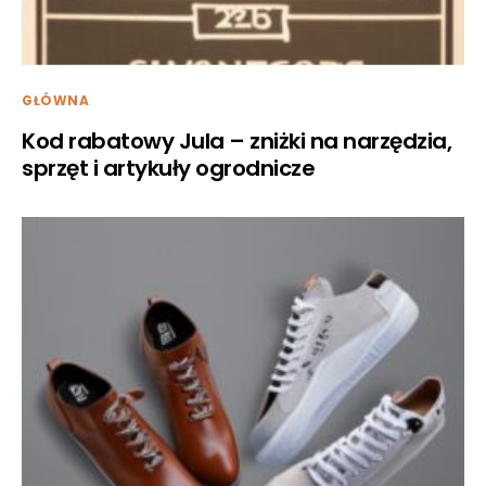
GŁÓWNA
Kod rabatowy Jula – zniżki na narzędzia,
sprzęt i artykuły ogrodnicze