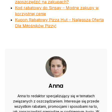
zaoszczędzić na zakupach?
Kod rabatowy do Sinsay – Modne zakupy w
korzystnej cenie
Kupon Rabatowy Pizza Hut – Najlepsza Oferta
Dla Miłośników Pizzy!
Anna
Anna to redaktor specjalizujący się w tematach
związanych z oszczędzaniem. Interesuje się przede
wszystkim rabatami, promocjami i sposobami na to,
jak zaoszczędzić pieniądze w codziennym życiu. W