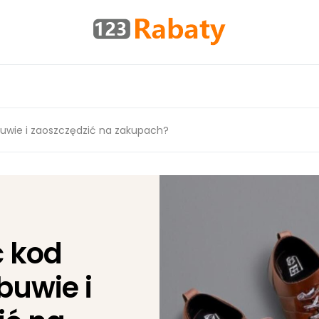
buwie i zaoszczędzić na zakupach?
ć kod
buwie i