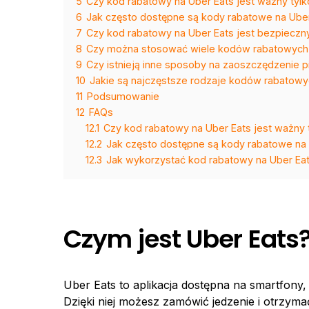
5
Czy kod rabatowy na Uber Eats jest ważny tyl
6
Jak często dostępne są kody rabatowe na Ube
7
Czy kod rabatowy na Uber Eats jest bezpieczn
8
Czy można stosować wiele kodów rabatowych
9
Czy istnieją inne sposoby na zaoszczędzenie p
10
Jakie są najczęstsze rodzaje kodów rabatowy
11
Podsumowanie
12
FAQs
12.1
Czy kod rabatowy na Uber Eats jest ważny
12.2
Jak często dostępne są kody rabatowe na
12.3
Jak wykorzystać kod rabatowy na Uber Ea
Czym jest Uber Eats
Uber Eats to aplikacja dostępna na smartfony, 
Dzięki niej możesz zamówić jedzenie i otrzyma