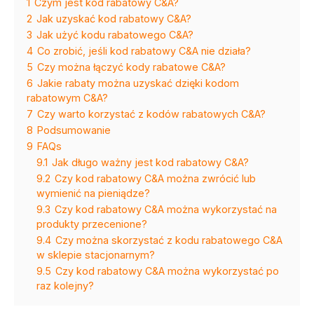
1
Czym jest kod rabatowy C&A?
2
Jak uzyskać kod rabatowy C&A?
3
Jak użyć kodu rabatowego C&A?
4
Co zrobić, jeśli kod rabatowy C&A nie działa?
5
Czy można łączyć kody rabatowe C&A?
6
Jakie rabaty można uzyskać dzięki kodom
rabatowym C&A?
7
Czy warto korzystać z kodów rabatowych C&A?
8
Podsumowanie
9
FAQs
9.1
Jak długo ważny jest kod rabatowy C&A?
9.2
Czy kod rabatowy C&A można zwrócić lub
wymienić na pieniądze?
9.3
Czy kod rabatowy C&A można wykorzystać na
produkty przecenione?
9.4
Czy można skorzystać z kodu rabatowego C&A
w sklepie stacjonarnym?
9.5
Czy kod rabatowy C&A można wykorzystać po
raz kolejny?